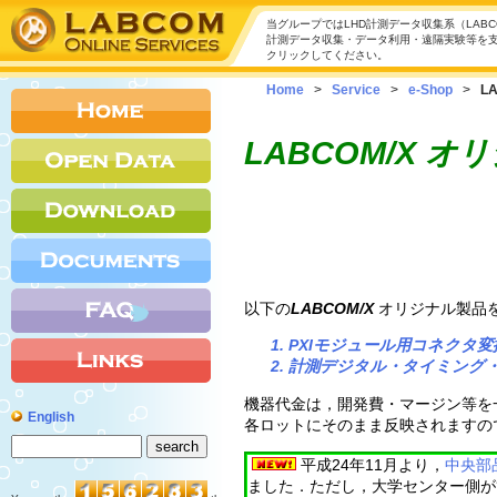
当グループではLHD計測データ収集系（LAB
計測データ収集・データ利用・遠隔実験等を
クリックしてください。
Home
>
Service
>
e-Shop
>
LA
LABCOM/X オリ
以下の
LABCOM/X
オリジナル製品
PXIモジュール用コネクタ変換
計測デジタル・タイミング・
機器代金は，開発費・マージン等を
English
各ロットにそのまま反映されますの
平成24年11月より，
中央部
ました．ただし，大学センター側が