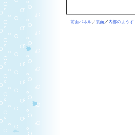
前面パネル
／
裏面
／
内部のようす