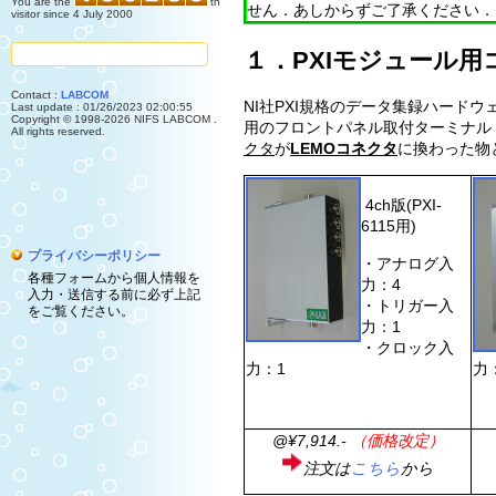
You are the
th
せん．あしからずご了承ください．
visitor since 4 July 2000
１．PXIモジュール用
Contact :
LABCOM
NI社PXI規格のデータ集録ハードウェア 
Last update : 01/26/2023 02:00:55
Copyright © 1998-2026 NIFS LABCOM .
用のフロントパネル取付ターミナル
All rights reserved.
クタ
が
LEMOコネクタ
に換わった物
4ch版(PXI-
6115用)
プライバシーポリシー
・アナログ入
各種フォームから個人情報を
力：4
入力・送信する前に必ず上記
・トリガー入
をご覧ください。
力：1
・クロック入
力：1
力
@¥7,914.-
（価格改定）
注文は
こちら
から