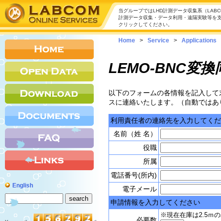
当グループではLHD計測データ収集系（LAB
計測データ収集・データ利用・遠隔実験等を
クリックしてください。
Home
>
Service
>
Applications
LEMO-BNC
以下のフォームの各情報を記入して
スに連絡いたします。（自動ではあ
利用責任者の連絡先を入力してくだ
名前（姓 名）
役職
所属
電話番号(所内)
English
電子メール
申請情報を入力してください
※現在在庫は2.5ｍ
必要数