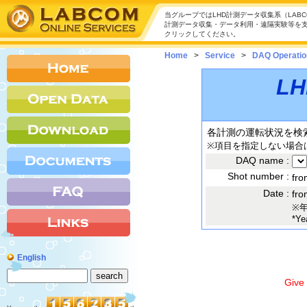
当グループではLHD計測データ収集系（LAB
計測データ収集・データ利用・遠隔実験等を
クリックしてください。
Home
>
Service
>
DAQ Operatio
L
各計測の運転状況を検
※項目を指定しない場合
DAQ name :
Shot number :
fr
Date :
fr
※
*Ye
English
Give 