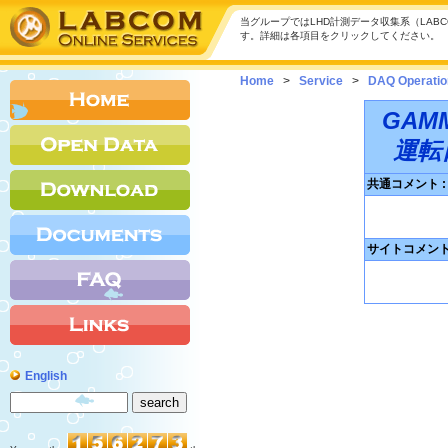
当グループではLHD計測データ収集系（LA
す。詳細は各項目をクリックしてください。
Home
>
Service
>
DAQ Operatio
GAM
運転
共通コメント :
サイトコメント 
English