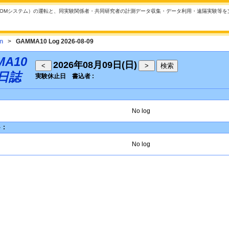
BCOMシステム）の運転と、同実験関係者・共同研究者の計測データ収集・データ利用・遠隔実験等
n
>
GAMMA10 Log 2026-08-09
MA10
2026年08月09日(日)
日誌
実験休止日
書込者 :
No log
:
No log