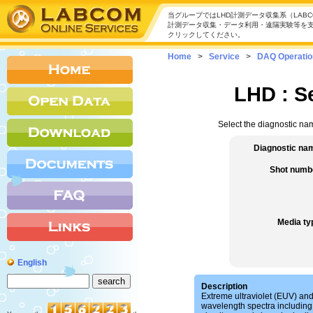
当グループではLHD計測データ収集系（LAB
計測データ収集・データ利用・遠隔実験等を
クリックしてください。
Home
>
Service
>
DAQ Operatio
LHD
: S
Select the diagnostic na
Diagnostic na
Shot numb
Media ty
English
Description
Extreme ultraviolet (EUV) an
wavelength spectra including 